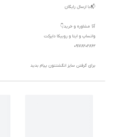
📬با ارسال رایگان
🛒 مشاوره و خرید👇
واتساپ و ایتا و روبیکا دایرکت
09178202862
برای گرفتن سایز انگشتتون پیام بدید