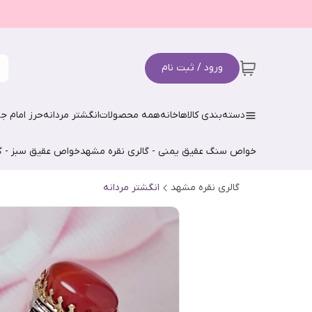
ورود / ثبت نام
دسته‌بندی کالاها
خانه
همه محصولات
انگشتر مردانه
حرز امام جو
خواص سنگ عقیق یمنی - گالری نقره مشهد
خواص عقیق سبز - گ
گالری نقره مشهد
انگشتر مردانه