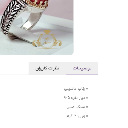
توضیحات
نظرات کاربران
🔸رکاب ماشینی
🔹عیار نقره 925
🔸سنگ اصلی
🔸وزن: ۱۲ گرم