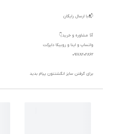
📬با ارسال رایگان
🛒 مشاوره و خرید👇
واتساپ و ایتا و روبیکا دایرکت
09178202862
برای گرفتن سایز انگشتتون پیام بدید