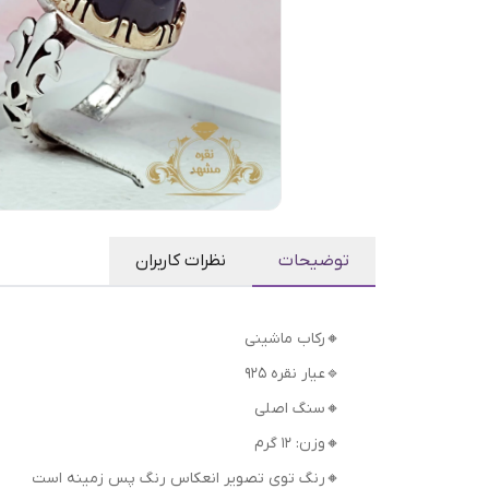
توضیحات
نظرات کاربران
🔸رکاب ماشینی
🔹عیار نقره 925
🔸سنگ اصلی
🔸وزن: ۱۲ گرم
🔸رنگ توی تصویر انعکاس رنگ پس زمینه است