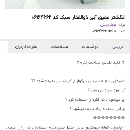
انگشتر عقیق آبی ذوالفقار سبک کد 06164662
برند:
هخامنش
شناسه کالا
06164662
بررسی
توضیحات
مشخصات
نظرات کاربران
🌷 کلید طلایی شناخت نقره🌷
✅سوال رایج مشتریان بزرگوار از کارشناس نقره مشهد 👇🏻
آیا نقره سیاه می شود؟
آیا میشود دائم نقره را استفاده کرد ؟
بر اثر استفاده زیاد تیره نمیشود ؟
💎💎💎💎💎💎💎💎
✅پاسخ : اتفاقا مهمترین عامل حفظ جلای نقره استفاده دائم از آن است .