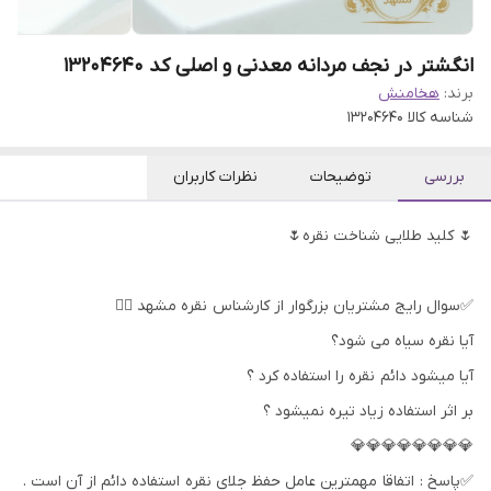
انگشتر در نجف مردانه معدنی و اصلی کد 13204640
برند:
هخامنش
شناسه کالا
13204640
بررسی
توضیحات
نظرات کاربران
🌷 کلید طلایی شناخت نقره🌷
✅سوال رایج مشتریان بزرگوار از کارشناس نقره مشهد 👇🏻
آیا نقره سیاه می شود؟
آیا میشود دائم نقره را استفاده کرد ؟
بر اثر استفاده زیاد تیره نمیشود ؟
💎💎💎💎💎💎💎💎
✅پاسخ : اتفاقا مهمترین عامل حفظ جلای نقره استفاده دائم از آن است .