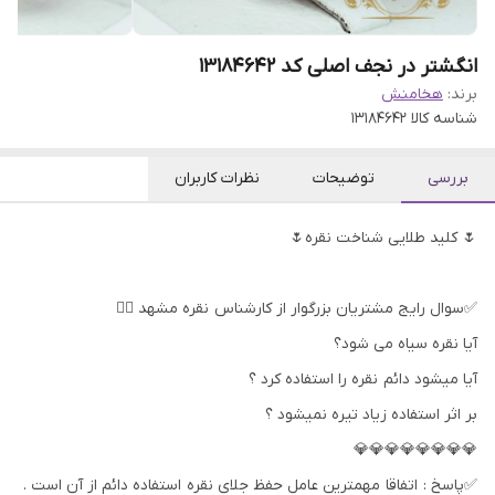
انگشتر در نجف اصلی کد 13184642
برند:
هخامنش
شناسه کالا
13184642
بررسی
توضیحات
نظرات کاربران
🌷 کلید طلایی شناخت نقره🌷
✅سوال رایج مشتریان بزرگوار از کارشناس نقره مشهد 👇🏻
آیا نقره سیاه می شود؟
آیا میشود دائم نقره را استفاده کرد ؟
بر اثر استفاده زیاد تیره نمیشود ؟
💎💎💎💎💎💎💎💎
✅پاسخ : اتفاقا مهمترین عامل حفظ جلای نقره استفاده دائم از آن است .