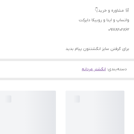
🛒 مشاوره و خرید👇
واتساپ و ایتا و روبیکا دایرکت
09178202862
برای گرفتن سایز انگشتتون پیام بدید
دسته‌بندی
:
انگشتر مردانه