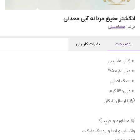
انگشتر عقیق مردانه آبی معدنی
برند:
هخامنش
توضیحات
نظرات کاربران
🔸رکاب ماشینی
🔹عیار نقره 925
🔸سنگ اصلی
🔸وزن: ۱۳ گرم
📬با ارسال رایگان
🛒 مشاوره و خرید👇
واتساپ و ایتا و روبیکا دایرکت