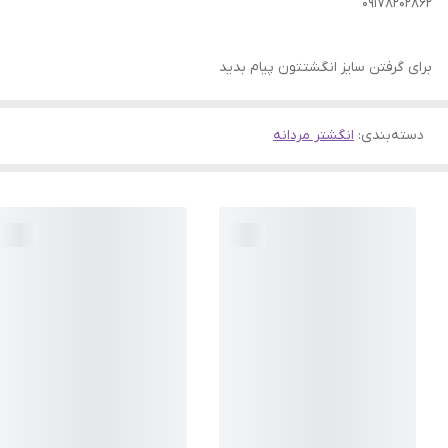
09178202862
برای گرفتن سایز انگشتتون پیام بدید
دسته‌بندی
:
انگشتر مردانه