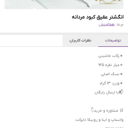
انگشتر عقیق کبود مردانه
برند:
هخامنش
توضیحات
نظرات کاربران
🔸رکاب ماشینی
🔹عیار نقره 925
🔸سنگ اصلی
🔸وزن: ۱۳ گرم
📬با ارسال رایگان
🛒 مشاوره و خرید👇
واتساپ و ایتا و روبیکا دایرکت