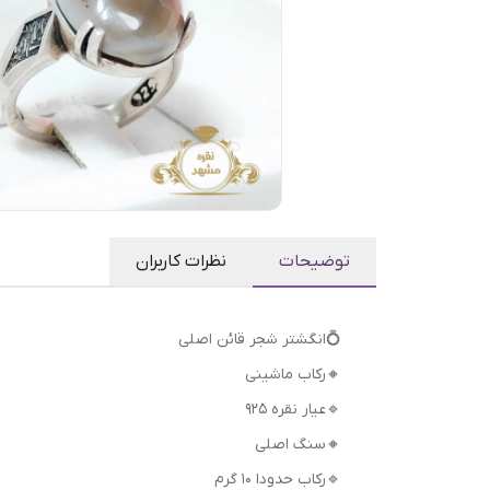
توضیحات
نظرات کاربران
💍انگشتر شجر قائن اصلی
🔸رکاب ماشینی
🔹عیار نقره 925
🔸سنگ اصلی
🔹رکاب حدودا ۱۰ گرم