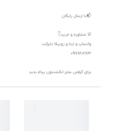
📬با ارسال رایگان
🛒 مشاوره و خرید👇
واتساپ و ایتا و روبیکا دایرکت
09178202862
برای گرفتن سایز انگشتتون پیام بدید