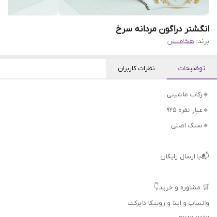
انگشتر دراگون مردانه سرخ
برند:
هخامنش
توضیحات
نظرات کاربران
🔸رکاب ماشینی
🔹عیار نقره 925
🔸سنگ اصلی
📬با ارسال رایگان
🛒 مشاوره و خرید👇
واتساپ و ایتا و روبیکا دایرکت