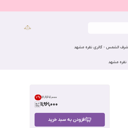
رف الشمس - گالری نقره مشهد
 نقره مشهد
۱۲٬۹۶۷٬۰۰۰
7
%
11,961,000
افزودن به سبد خرید