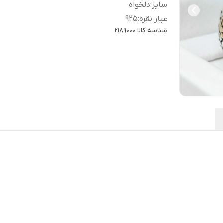
سایز
:
دلخواه
عیار نقره
:
925
شناسه کالا
2189000