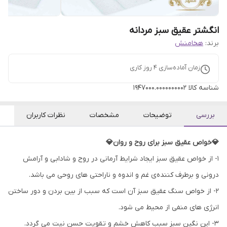
انگشتر عقیق سبز مردانه
برند:
هخامنش
زمان آماده‌سازی
4
روز کاری
شناسه کالا
1947000.0000000002
بررسی
توضیحات
مشخصات
نظرات کاربران
💎خواص عقیق سبز برای روح و روان💎
۱- از خواص عقیق سبز ایجاد شرایط آرمانی در روح و شادابی و آرامش
درونی و برطرف کننده‌ی غم و اندوه و ناراحتی های روحی می باشد.
۲- از خواص سنگ عقیق سبز آن است که سبب از بین بردن و دور ساختن
انرژی های منفی از محیط می شود.
۳- این نگین سبز سبب کاهش خشم و تقویت حسن نیت می گردد.