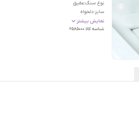
نوع سنگ
:
عقیق
سایز
:
دلخواه
عیار نقره
:
925
نمایش بیشتر
شناسه کالا
2585000