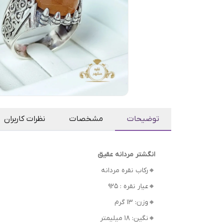
توضیحات
مشخصات
نظرات کاربران
انگشتر مردانه عقیق
🔸رکاب نقره مردانه
🔸عیار نقره : 925
🔸وزن: 13 گرم
🔸نگین: 18 میلیمتر