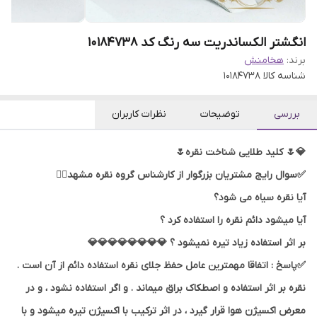
انگشتر الکساندریت سه رنگ کد 10184738
برند:
هخامنش
شناسه کالا
10184738
بررسی
توضیحات
نظرات کاربران
💎🌷 کلید طلایی شناخت نقره🌷
✅سوال رایج مشتریان بزرگوار از کارشناس گروه نقره مشهد👇🏻
آیا نقره سیاه می شود؟
آیا میشود دائم نقره را استفاده کرد ؟
بر اثر استفاده زیاد تیره نمیشود ؟ 💎💎💎💎💎💎💎💎
✅پاسخ : اتفاقا مهمترین عامل حفظ جلای نقره استفاده دائم از آن است .
نقره بر اثر استفاده و اصطکاک براق میماند . و اگر استفاده نشود ، و در
معرض اکسیژن هوا قرار گیرد ، در اثر ترکیب با اکسیژن تیره میشود و با