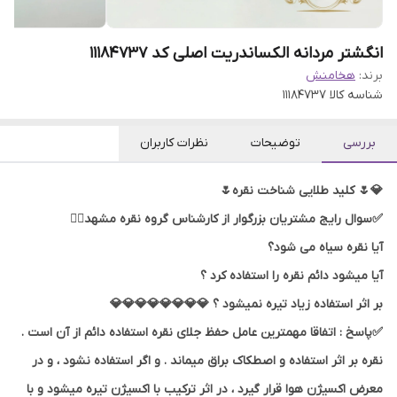
انگشتر مردانه الکساندریت اصلی کد 11184737
برند:
هخامنش
شناسه کالا
11184737
بررسی
توضیحات
نظرات کاربران
💎🌷 کلید طلایی شناخت نقره🌷
✅سوال رایج مشتریان بزرگوار از کارشناس گروه نقره مشهد👇🏻
آیا نقره سیاه می شود؟
آیا میشود دائم نقره را استفاده کرد ؟
بر اثر استفاده زیاد تیره نمیشود ؟ 💎💎💎💎💎💎💎💎
✅پاسخ : اتفاقا مهمترین عامل حفظ جلای نقره استفاده دائم از آن است .
نقره بر اثر استفاده و اصطکاک براق میماند . و اگر استفاده نشود ، و در
معرض اکسیژن هوا قرار گیرد ، در اثر ترکیب با اکسیژن تیره میشود و با