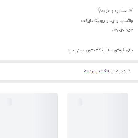
🛒 مشاوره و خرید👇
واتساپ و ایتا و روبیکا دایرکت
09178202862
برای گرفتن سایز انگشتتون پیام بدید
دسته‌بندی
:
انگشتر مردانه