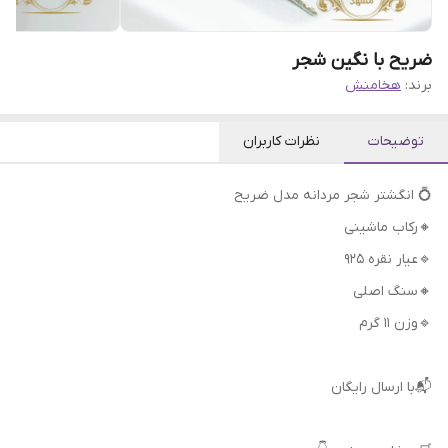
ضریح با نگین شجر
برند:
هخامنش
توضیحات
نظرات کاربران
💍 انگشتر شجر مردانه مدل ضریح
🔸رکاب ماشینی
🔹عیار نقره 925
🔸سنگ اصلی
🔹وزن ۱۱ گرم
📬با ارسال رایگان