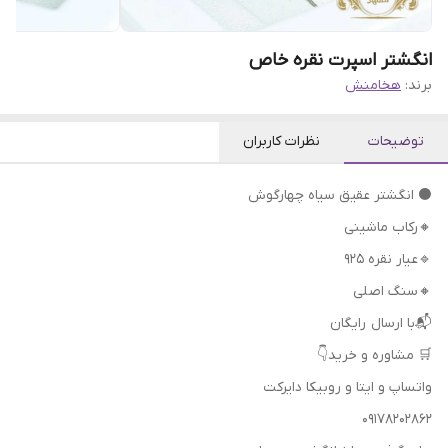
انگشتر اسپرت نقره خاص
برند:
هخامنش
توضیحات
نظرات کاربران
⚫ انگشتر عقیق سیاه چهارگوش
🔸رکاب ماشینی
🔹عیار نقره 925
🔸سنگ اصلی
📬با ارسال رایگان
🛒 مشاوره و خرید👇
واتساپ و ایتا و روبیکا دایرکت
09178202862