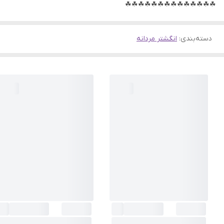
☘☘☘☘☘☘☘☘☘☘☘☘☘☘
دسته‌بندی
:
انگشتر مردانه