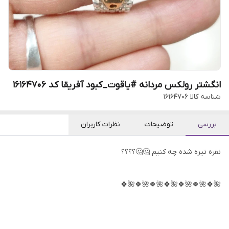
انگشتر رولکس مردانه #یاقوت_کبود آفریقا کد 16164706
شناسه کالا
16164706
بررسی
توضیحات
نظرات کاربران
نقره تیره شده چه کنیم 🤔🤔؟؟؟؟
🌺🍀🌺🍀🌺🍀🌺🍀🌺🍀🌺🍀🌺🍀