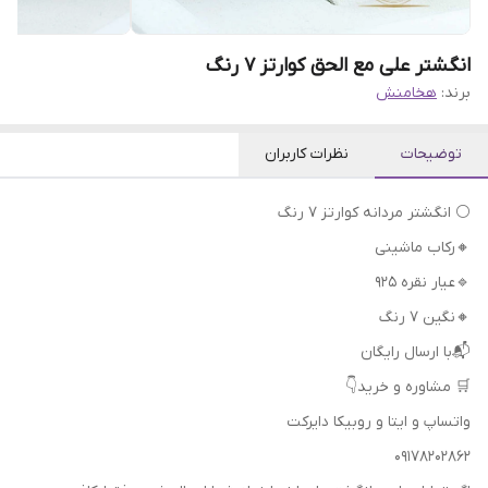
انگشتر علی مع الحق کوارتز 7 رنگ
برند:
هخامنش
توضیحات
نظرات کاربران
⚪ انگشتر مردانه کوارتز 7 رنگ
🔸رکاب ماشینی
🔹عیار نقره 925
🔸نگین 7 رنگ
📬با ارسال رایگان
🛒 مشاوره و خرید👇
واتساپ و ایتا و روبیکا دایرکت
09178202862