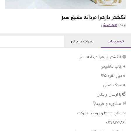
انگشتر یازهرا مردانه عقیق سبز
برند:
هخامنش
توضیحات
نظرات کاربران
🟢 انگشتر یازهرا مردانه سبز
🔸رکاب ماشینی
🔹عیار نقره 925
🔸سنگ اصلی
📬با ارسال رایگان
🛒 مشاوره و خرید👇
واتساپ و ایتا و روبیکا دایرکت
09178202862