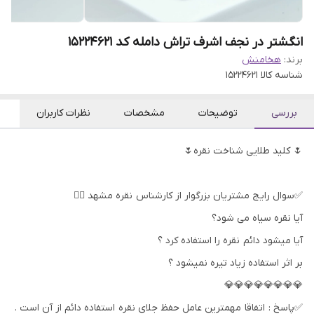
انگشتر در نجف اشرف تراش دامله کد 15224621
برند:
هخامنش
شناسه کالا
15224621
بررسی
توضیحات
مشخصات
نظرات کاربران
🌷 کلید طلایی شناخت نقره🌷
✅سوال رایج مشتریان بزرگوار از کارشناس نقره مشهد 👇🏻
آیا نقره سیاه می شود؟
آیا میشود دائم نقره را استفاده کرد ؟
بر اثر استفاده زیاد تیره نمیشود ؟
💎💎💎💎💎💎💎💎
✅پاسخ : اتفاقا مهمترین عامل حفظ جلای نقره استفاده دائم از آن است .