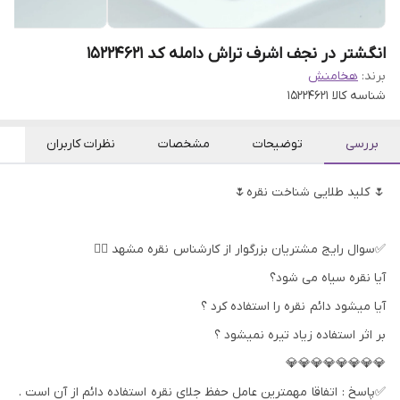
انگشتر در نجف اشرف تراش دامله کد 15224621
برند:
هخامنش
شناسه کالا
15224621
بررسی
توضیحات
مشخصات
نظرات کاربران
🌷 کلید طلایی شناخت نقره🌷
✅سوال رایج مشتریان بزرگوار از کارشناس نقره مشهد 👇🏻
آیا نقره سیاه می شود؟
آیا میشود دائم نقره را استفاده کرد ؟
بر اثر استفاده زیاد تیره نمیشود ؟
💎💎💎💎💎💎💎💎
✅پاسخ : اتفاقا مهمترین عامل حفظ جلای نقره استفاده دائم از آن است .