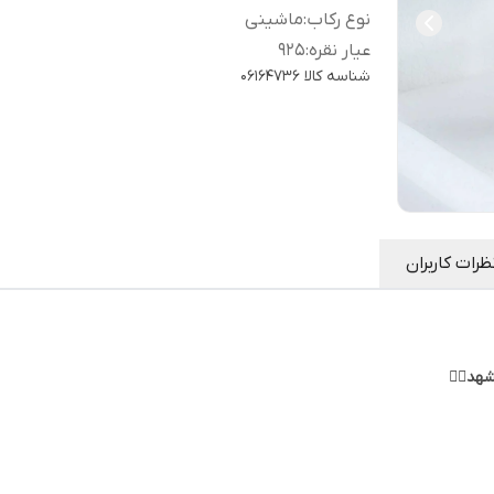
نوع رکاب
:
ماشینی
عیار نقره
:
925
شناسه کالا
06164736
ظرات کاربران
هد👇🏻