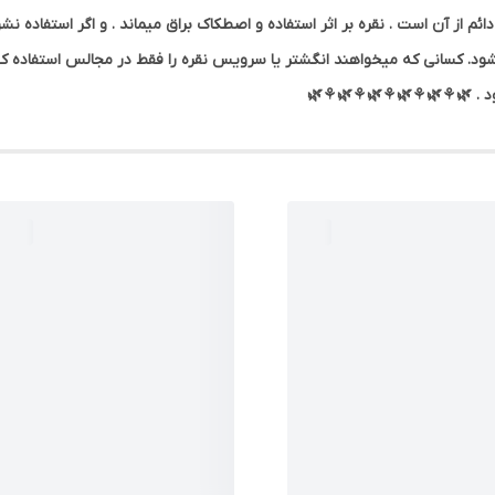
م از آن است . نقره بر اثر استفاده و اصطکاک براق میماند . و اگر استفاده نشود
 شود. کسانی که میخواهند انگشتر یا سرویس نقره را فقط در مجالس استفاده ک
 نشود . 🌿⚘🌿⚘🌿⚘🌿⚘🌿⚘🌿