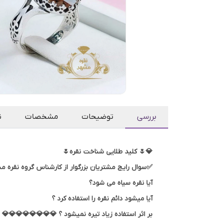
بررسی
توضیحات
مشخصات
ن
💎🌷 کلید طلایی شناخت نقره🌷
✅سوال رایج مشتریان بزرگوار از کارشناس گروه نقره مش
آیا نقره سیاه می شود؟
آیا میشود دائم نقره را استفاده کرد ؟
بر اثر استفاده زیاد تیره نمیشود ؟ 💎💎💎💎💎💎💎💎