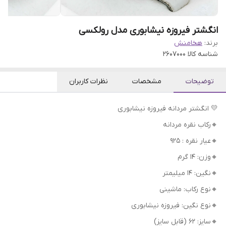
انگشتر فیروزه نیشابوری مدل رولکسی
برند:
هخامنش
شناسه کالا
2607000
توضیحات
مشخصات
نظرات کاربران
💛 انگشتر مردانه فیروزه نیشابوری
🔸رکاب نقره مردانه
🔸عیار نقره : 925
🔸وزن: 14 گرم
🔸نگین: 14 میلیمتر
🔸نوع رکاب: ماشینی
🔸نوع نگین: فیروزه نیشابوری
🔸سایز: 62 (قابل سایز)