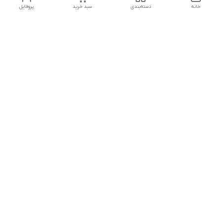
خانه
دسته‌بندی
سبد خرید
پروفایل
دسترسی سریع
تماس با ما
هفت روز هفته ، از ۱۲ ظهر تا ۱۲ شب پاسخگوی شما هستیم
شماره تماس
09178202862
معرفی فروشگاه