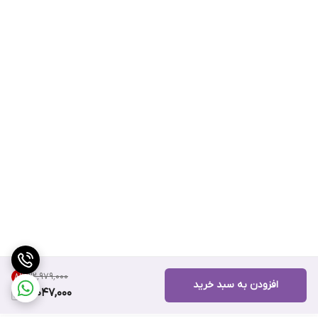
۲۲٬۹۷۹٬۰۰۰
8
%
افزودن به سبد خرید
21,047,000