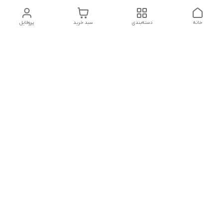
خانه
دسته‌بندی
سبد خرید
پروفایل
دسترسی سریع
تماس با ما
هفت روز هفته ، از ۱۲ ظهر تا ۱۲ شب پاسخگوی شما هستیم
شماره تماس
09178202862