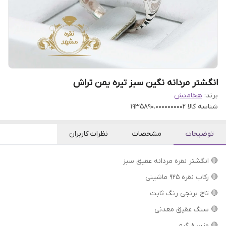
انگشتر مردانه نگین سبز تیره یمن تراش
برند:
هخامنش
شناسه کالا
1935890.0000000002
توضیحات
مشخصات
نظرات کاربران
🔴 انگشتر نقره مردانه عقیق سبز
🔴 رکاب نقره 925 ماشینی
🔴 تاج برنجی رنگ ثابت
🔴 سنگ عقیق معدنی
🔴 وزن 8 گرم