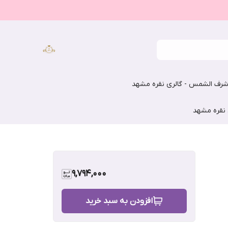
رف الشمس - گالری نقره مشهد
 نقره مشهد
9,794,000
افزودن به سبد خرید