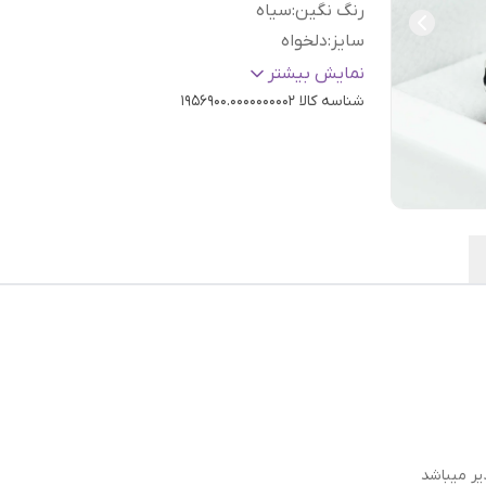
رنگ نگین
:
سیاه
سایز
:
دلخواه
عیار نقره
:
925
نمایش بیشتر
شناسه کالا
1956900.0000000002
یر میباشد