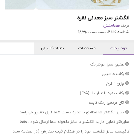
انگشتر سبز معدنی نقره
برند:
هخامنش
شناسه کالا
1859000.0000000002
توضیحات
مشخصات
نظرات کاربران
🟢 عقیق سبز خوشرنگ
🟢 رکاب ماشینی
🟢 وزن 11 گرم
🟢 رکاب نقره با عیار بالا (۹۲۵)
🟢 تاج برنجی رنگ ثابت
🟢 سایز انگشتر ها مطابق با اندازه دست شما قابل تغییر می‌باشد
سایز:اگر تمایل دارید انگشتر با سایز دلخواه شما ارسال شود ، فقط
کافیست سایز انگشت خود را در هنگام ثبت سفارش (در صفحه سبد