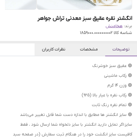
انگشتر نقره عقیق سبز معدنی تراش جواهر
برند:
هخامنش
شناسه کالا
1859000.0000000002
توضیحات
مشخصات
نظرات کاربران
🟢 عقیق سبز خوشرنگ
🟢 رکاب ماشینی
🟢 وزن 14 گرم
🟢 رکاب نقره با عیار بالا (۹۲۵)
🟢 تمام نقره رنگ ثابت
🟢 سایز انگشتر ها مطابق با اندازه دست شما قابل تغییر می‌باشد
سایز:اگر تمایل دارید انگشتر با سایز دلخواه شما ارسال شود ، فقط
کافیست سایز انگشت خود را در هنگام ثبت سفارش (در صفحه سبد