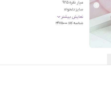
عیار نقره
:
925
سایز
:
دلخواه
رنگ نگین
:
ترکیب رنگ
نمایش بیشتر
شناسه کالا
2475000