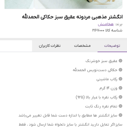
انگشتر مذهبی مردونه عقیق سبز حکاکی الحمدلله
برند:
هخامنش
شناسه کالا
2167000
توضیحات
مشخصات
نظرات کاربران
🟢 عقیق سبز خوشرنگ
🟢 حکاکی دست‌نویس الحمدلله
🟢 رکاب ماشینی
🟢 وزن 14 گرم
🟢 رکاب نقره با عیار بالا (۹۲۵)
🟢 تمام نقره رنگ ثابت
🟢 سایز انگشتر ها مطابق با اندازه دست شما قابل تغییر می‌باشد
سایز:اگر تمایل دارید انگشتر با سایز دلخواه شما ارسال شود ، فقط