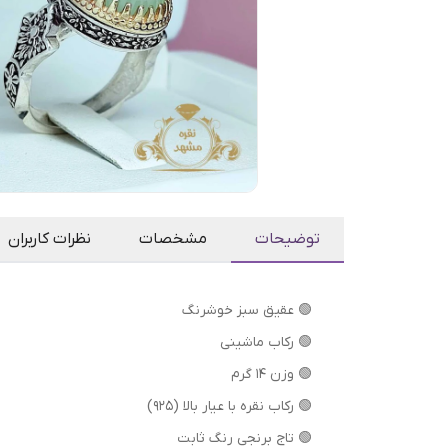
توضیحات
مشخصات
نظرات کاربران
🟢 عقیق سبز خوشرنگ
🟢 رکاب ماشینی
🟢 وزن 14 گرم
🟢 رکاب نقره با عیار بالا (۹۲۵)
🟢 تاج برنجی رنگ ثابت