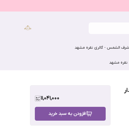
رف الشمس - گالری نقره مشهد
 نقره مشهد
ر
11,041,000
افزودن به سبد خرید