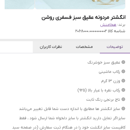
انگشتر مردونه عقیق سبز فسفری روشن
برند:
هخامنش
شناسه کالا
2068000.0000000002
توضیحات
مشخصات
نظرات کاربران
🟢 عقیق سبز خوشرنگ
🟢 رکاب ماشینی
🟢 وزن 13 گرم
🟢 رکاب نقره با عیار بالا (۹۲۵)
🟢 تاج برنجی رنگ ثابت
🟢 سایز انگشتر ها مطابق با اندازه دست شما قابل تغییر می‌باشد
سایز:اگر تمایل دارید انگشتر با سایز دلخواه شما ارسال شود ، فقط
کافیست سایز انگشت خود را در هنگام ثبت سفارش (در صفحه سبد