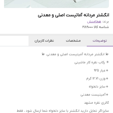
انگشتر مردانه آماتیست اصلی و معدنی
برند:
هخامنش
شناسه کالا
2189000
توضیحات
مشخصات
نظرات کاربران
💫 انگشتر مردانه آمیتیست اصلی و معدنی 💫
✴️ رکاب نقره کار ماشینی
🔹عیار 925
🔹وزن 12.71 گرم
🔹سایز دلخواه
🔹آمیتیست معدنی
گالری نقره مشهد
سایز:اگر تمایل دارید انگشتر با سایز دلخواه شما ارسال شود ، فقط