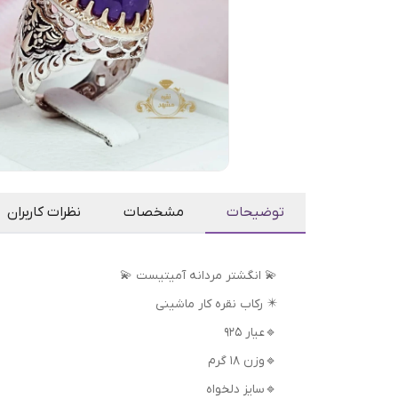
توضیحات
مشخصات
نظرات کاربران
💫 انگشتر مردانه آمیتیست 💫
✴️ رکاب نقره کار ماشینی
🔹عیار 925
🔹وزن 18 گرم
🔹سایز دلخواه