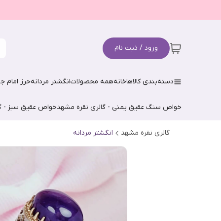
ورود / ثبت نام
دسته‌بندی کالاها
خانه
همه محصولات
انگشتر مردانه
حرز امام جو
خواص سنگ عقیق یمنی - گالری نقره مشهد
خواص عقیق سبز - گ
گالری نقره مشهد
انگشتر مردانه