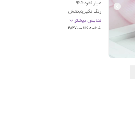
عیار نقره
:
925
رنگ نگین
:
بنفش
سایز
:
دلخواه
نمایش بیشتر
شناسه کالا
2827000