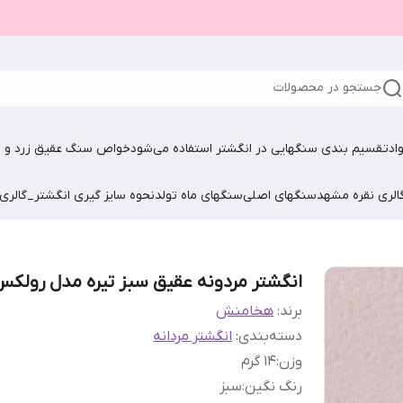
جستجو در محصولات
اد
تقسیم بندی سنگهایی در انگشتر استفاده می‌شود
خواص سنگ عقیق زرد و ش
الری نقره مشهد
سنگهای اصلی
سنگهای ماه تولد
نحوه سایز گیری انگشتر_گالری
انگشتر مردونه عقیق سبز تیره مدل رولک
برند:
هخامنش
دسته‌بندی
:
انگشتر مردانه
وزن
:
1۴ گرم
رنگ نگین
:
سبز