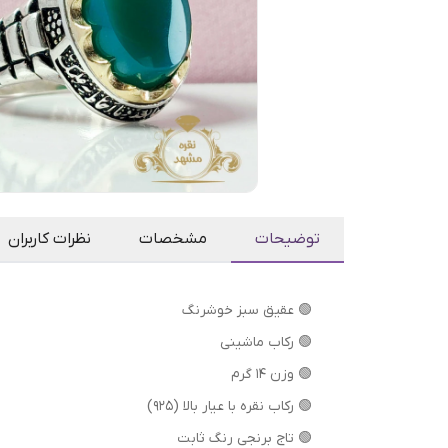
توضیحات
مشخصات
نظرات کاربران
🟢 عقیق سبز خوشرنگ
🟢 رکاب ماشینی
🟢 وزن 14 گرم
🟢 رکاب نقره با عیار بالا (۹۲۵)
🟢 تاج برنجی رنگ ثابت