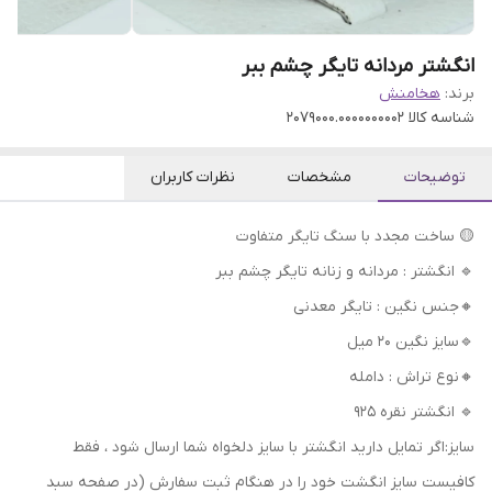
انگشتر مردانه تایگر چشم ببر
برند:
هخامنش
شناسه کالا
2079000.0000000002
توضیحات
مشخصات
نظرات کاربران
🟡 ساخت مجدد با سنگ تایگر متفاوت
🔹 انگشتر : مردانه و زنانه تایگر چشم ببر
🔸جنس نگین : تایگر معدنی
🔹سایز نگین ۲۰ میل
🔸نوع تراش : دامله
🔹 انگشتر نقره ۹۲۵
سایز:اگر تمایل دارید انگشتر با سایز دلخواه شما ارسال شود ، فقط
کافیست سایز انگشت خود را در هنگام ثبت سفارش (در صفحه سبد