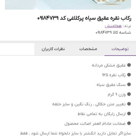
رکاب نقره عقیق سیاه پرکلاغی کد 09184739
برند:
هخامنش
شناسه کالا
09184739
توضیحات
مشخصات
نظرات کاربران
⚫ عقیق مشکی مردانه
⚫ رکاب نقره 925
⚫ سنگ عقیق سیاه
⚫ وزن ۹ گرم
⁦⁩⚫ تغییر متن حکاکی ، رنگ نگین و سایز حلقه
⚫ ارسال رایگان به تمامی نقاط
⚫ ضمانت مادام العمر اصالت محصول
سایز:اگر تمایل دارید انگشتر با سایز دلخواه شما ارسال شود ، فقط