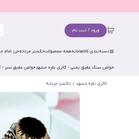
ورود / ثبت نام
دسته‌بندی کالاها
خانه
همه محصولات
انگشتر مردانه
حرز امام جو
خواص سنگ عقیق یمنی - گالری نقره مشهد
خواص عقیق سبز - گ
گالری نقره مشهد
انگشتر مردانه