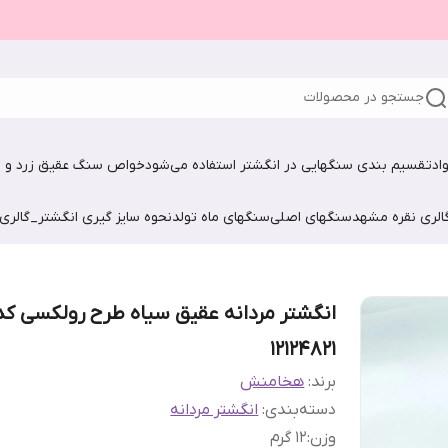
جستجو در محصولات
اد
تقسیم بندی سنگهایی در انگشتر استفاده می‌شود
خواص سنگ عقیق زرد و ش
الری نقره مشهد
سنگهای اصلی
سنگهای ماه تولد
نحوه سایز گیری انگشتر_گالری
انگشتر مردانه عقیق سیاه طرح رولکسی کد
12124821
برند:
هخامنش
دسته‌بندی
:
انگشتر مردانه
وزن
:
1۲ گرم