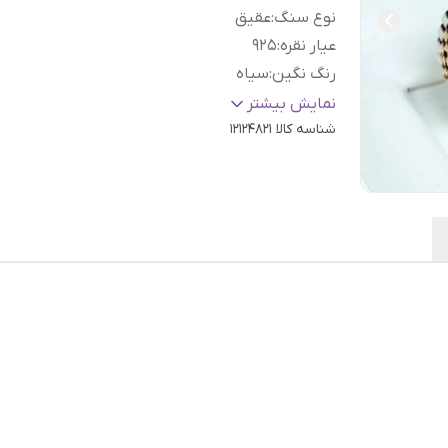
نوع سنگ
:
عقیق
عیار نقره
:
925
رنگ نگین
:
سیاه
سایز
:
دلخواه
نمایش بیشتر
شناسه کالا
12124821