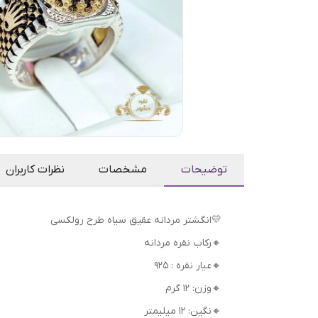
توضیحات
مشخصات
نظرات کاربران
💛انگشتر مردانه عقیق سیاه طرح رولکسی
🔸رکاب نقره مردانه
🔸عیار نقره : 925
🔸وزن: 12 گرم
🔸نگین: 12 میلیمتر