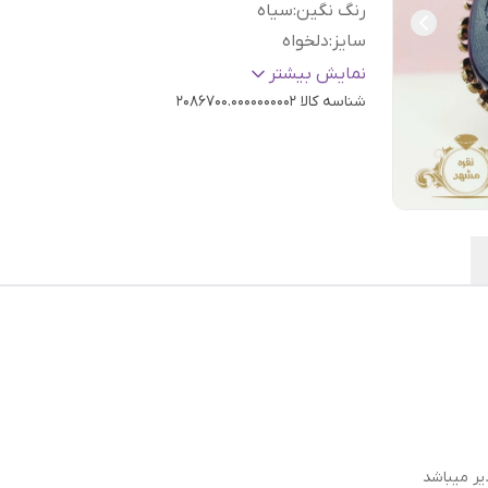
رنگ نگین
:
سیاه
سایز
:
دلخواه
عیار نقره
:
925
نمایش بیشتر
شناسه کالا
2086700.0000000002
یر میباشد