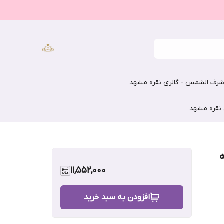
رف الشمس - گالری نقره مشهد
 نقره مشهد
ه
11,552,000
افزودن به سبد خرید