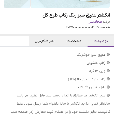
انگشتر عقیق سبز رنگ رکاب طرح گل
برند:
هخامنش
شناسه کالا
2057000.0000000002
توضیحات
مشخصات
نظرات کاربران
🟢 عقیق سبز خوشرنگ
🟢 رکاب ماشینی
🟢 وزن 13 گرم
🟢 رکاب نقره با عیار بالا (۹۲۵)
🟢 تاج برنجی رنگ ثابت
🟢 سایز انگشتر ها مطابق با اندازه دست شما قابل تغییر می‌باشد
سایز:اگر تمایل دارید انگشتر با سایز دلخواه شما ارسال شود ، فقط
کافیست سایز انگشت خود را در هنگام ثبت سفارش (در صفحه سبد