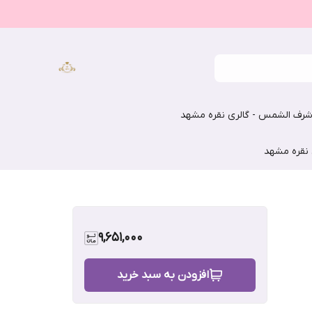
رف الشمس - گالری نقره مشهد
 نقره مشهد
9,651,000
افزودن به سبد خرید