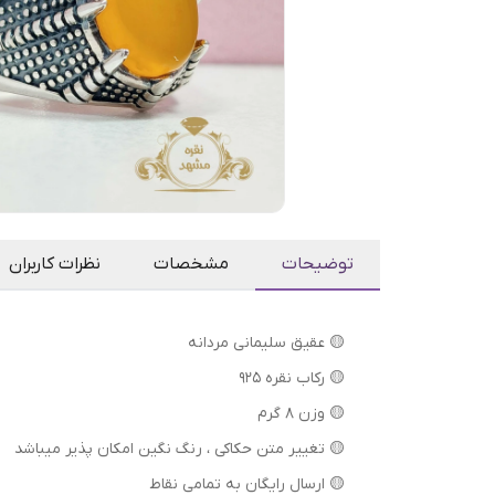
توضیحات
مشخصات
نظرات کاربران
🟡 عقیق سلیمانی مردانه
🟡 رکاب نقره 925
🟡 وزن 8 گرم
⁦⁩🟡 تغییر متن حکاکی ، رنگ نگین امکان پذیر میباشد
🟡 ارسال رایگان به تمامی نقاط