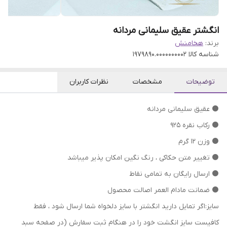
انگشتر عقیق سلیمانی مردانه
برند:
هخامنش
شناسه کالا
1979890.0000000002
توضیحات
مشخصات
نظرات کاربران
⚫ عقیق سلیمانی مردانه
⚫ رکاب نقره 925
⚫ وزن 12 گرم
⁦⁩⚫ تغییر متن حکاکی ، رنگ نگین امکان پذیر میباشد
⚫ ارسال رایگان به تمامی نقاط
⚫ ضمانت مادام العمر اصالت محصول
سایز:اگر تمایل دارید انگشتر با سایز دلخواه شما ارسال شود ، فقط
کافیست سایز انگشت خود را در هنگام ثبت سفارش (در صفحه سبد