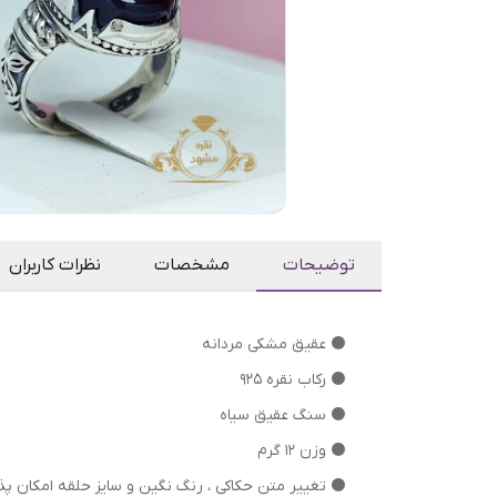
توضیحات
مشخصات
نظرات کاربران
⚫ عقیق مشکی مردانه
⚫ رکاب نقره 925
⚫ سنگ عقیق سیاه
⚫ وزن 12 گرم
⁦⁩⚫ تغییر متن حکاکی ، رنگ نگین و سایز حلقه امکان پذ