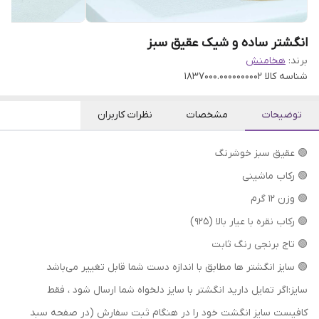
انگشتر ساده و شیک عقیق سبز
برند:
هخامنش
شناسه کالا
1837000.0000000002
توضیحات
مشخصات
نظرات کاربران
🟢 عقیق سبز خوشرنگ
🟢 رکاب ماشینی
🟢 وزن ۱۲ گرم
🟢 رکاب نقره با عیار بالا (۹۲۵)
🟢 تاج برنجی رنگ ثابت
🟢 سایز انگشتر ها مطابق با اندازه دست شما قابل تغییر می‌باشد
سایز:اگر تمایل دارید انگشتر با سایز دلخواه شما ارسال شود ، فقط
کافیست سایز انگشت خود را در هنگام ثبت سفارش (در صفحه سبد