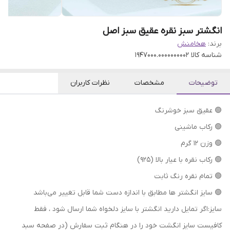
انگشتر سبز نقره عقیق سبز اصل
برند:
هخامنش
شناسه کالا
1947000.0000000002
توضیحات
مشخصات
نظرات کاربران
🟢 عقیق سبز خوشرنگ
🟢 رکاب ماشینی
🟢 وزن ۱۲ گرم
🟢 رکاب نقره با عیار بالا (۹۲۵)
🟢 تمام نقره رنگ ثابت
🟢 سایز انگشتر ها مطابق با اندازه دست شما قابل تغییر می‌باشد
سایز:اگر تمایل دارید انگشتر با سایز دلخواه شما ارسال شود ، فقط
کافیست سایز انگشت خود را در هنگام ثبت سفارش (در صفحه سبد