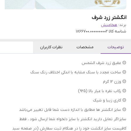
انگشتر زرد شرف
برند:
هخامنش
شناسه کالا
1866700.0000000002
توضیحات
مشخصات
نظرات کاربران
🟡 عقیق زرد شرف الشمس
🟡 ساخت مجدد با سنگ مشابه با اندکی اختلاف رنگ سنگ
🟡 وزن ۱۲ گرم
🟡 رکاب نقره با عیار بالا (۹۲۵)
🟡 کاری زیبا و شیک
🟡 سایز انگشتر ها مطابق با اندازه دست شما قابل تغییر می‌باشد
سایز:اگر تمایل دارید انگشتر با سایز دلخواه شما ارسال شود ، فقط
کافیست سایز انگشت خود را در هنگام ثبت سفارش (در صفحه سبد