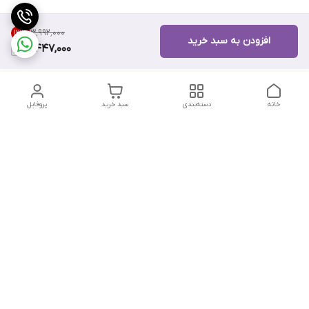
۳٬۹۹۲٬۰۰۰
13
%
افزودن به سبد خرید
3,447,000
خانه
دسته‌بندی
سبد خرید
پروفایل
دسترسی سریع
تماس با ما
هفت روز هفته ، از ۱۲ ظهر تا ۱۲ شب پاسخگوی شما هستیم
شماره تماس
09178202862