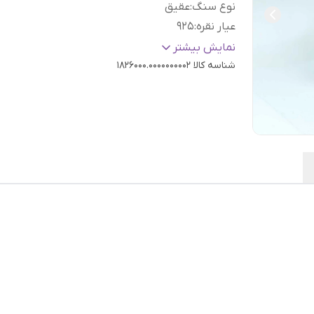
نوع سنگ
:
عقیق
عیار نقره
:
925
سایز
:
دلخواه
نمایش بیشتر
شناسه کالا
1826000.0000000002